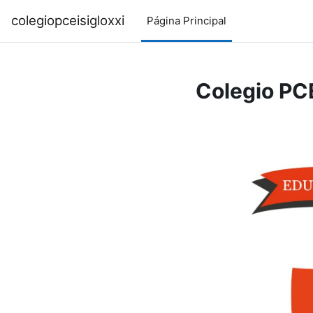
Salta al contenido principal
colegiopceisigloxxi
Página Principal
Colegio PCE